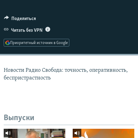
РАСПИСАНИЕ ВЕЩАНИЯ
ПОДПИШИТЕСЬ НА РАССЫЛКУ
Поделиться
Читать без VPN
СОЦИАЛЬНЫЕ СЕТИ
Приоритетный источник в Google
Новости Радио Свобода: точность, оперативность,
Все сайты РСЕ/РС
беспристрастность
Выпуски