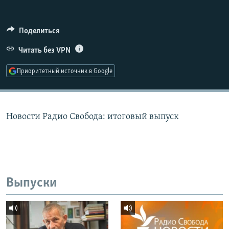
РАСПИСАНИЕ ВЕЩАНИЯ
ПОДПИШИТЕСЬ НА РАССЫЛКУ
Поделиться
Читать без VPN
СОЦИАЛЬНЫЕ СЕТИ
Приоритетный источник в Google
Новости Радио Свобода: итоговый выпуск
Все сайты РСЕ/РС
Выпуски