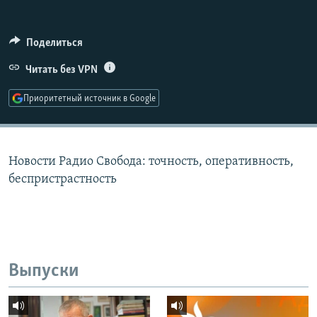
РАСПИСАНИЕ ВЕЩАНИЯ
ПОДПИШИТЕСЬ НА РАССЫЛКУ
Поделиться
Читать без VPN
СОЦИАЛЬНЫЕ СЕТИ
Приоритетный источник в Google
Новости Радио Свобода: точность, оперативность,
Все сайты РСЕ/РС
беспристрастность
Выпуски