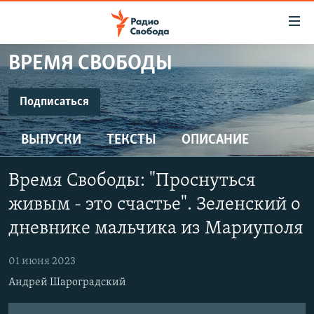
Ссылки
для
упрощенного
ВРЕМЯ СВОБОДЫ
ПРОГРАММЫ
доступа
ПОДКАСТЫ
Подписаться
Вернуться
к
ПОДПИСАТЬСЯ
АВТОРСКИЕ ПРОЕКТЫ
основному
ВЫПУСКИ
ТЕКСТЫ
ОПИСАНИЕ
ЦИТАТЫ СВОБОДЫ
содержанию
SoundCloud
Вернутся
МНЕНИЯ
Время Свободы: "Проснуться
к
КУЛЬТУРА
живым - это счастье". Зеленский о
главной
CastBox
навигации
IDEL.РЕАЛИИ
дневнике мальчика из Мариуполя
Вернутся
КАВКАЗ.РЕАЛИИ
YouTube
к
01 июня 2023
СЕВЕР.РЕАЛИИ
поиску
Андрей Шароградский
Подписаться
СИБИРЬ.РЕАЛИИ