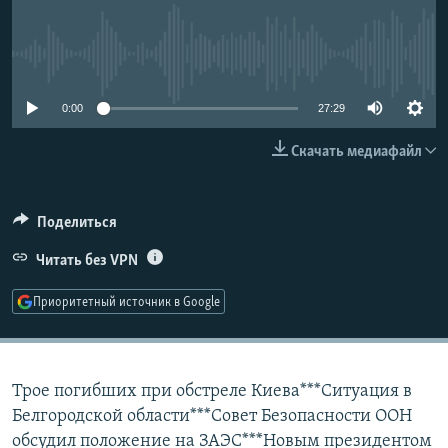
РАСПИСАНИЕ ВЕЩАНИЯ
ПОДПИШИТЕСЬ НА РАССЫЛКУ
No media source currently available
СОЦИАЛЬНЫЕ СЕТИ
0:00
27:29
Скачать медиафайл
Поделиться
Все сайты РСЕ/РС
Читать без VPN
Приоритетный источник в Google
Трое погибших при обстреле Киева***Ситуация в
Белгородской области***Совет Безопасности ООН
обсудил положение на ЗАЭС***Новым президентом