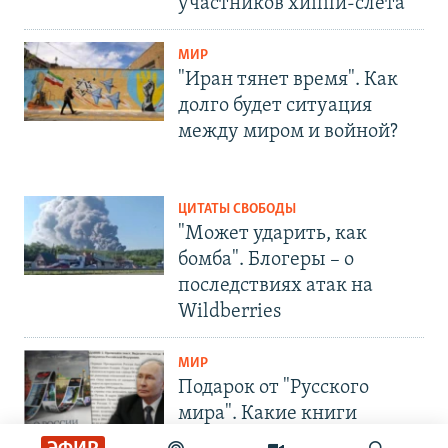
участников хиппи-слёта
МИР
"Иран тянет время". Как
долго будет ситуация
между миром и войной?
ЦИТАТЫ СВОБОДЫ
"Может ударить, как
бомба". Блогеры – о
последствиях атак на
Wildberries
МИР
Подарок от "Русского
мира". Какие книги
Москва предлагает сербам