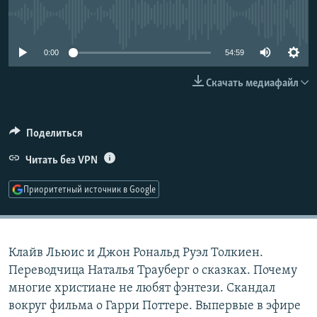
РАСПИСАНИЕ ВЕЩАНИЯ
No media source currently available
ПОДПИШИТЕСЬ НА РАССЫЛКУ
0:00
54:59
СОЦИАЛЬНЫЕ СЕТИ
Скачать медиафайл
Поделиться
Читать без VPN
Все сайты РСЕ/РС
Приоритетный источник в Google
Клайв Льюис и Джон Рональд Руэл Толкиен.
Переводчица Наталья Трауберг о сказках. Почему
многие христиане не любят фэнтези. Скандал
вокруг фильма о Гарри Поттере. Выпервые в эфире