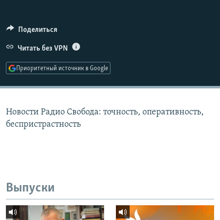
РАСПИСАНИЕ ВЕЩАНИЯ
ПОДПИШИТЕСЬ НА РАССЫЛКУ
Поделиться
Читать без VPN
СОЦИАЛЬНЫЕ СЕТИ
Приоритетный источник в Google
Новости Радио Свобода: точность, оперативность,
Все сайты РСЕ/РС
беспристрастность
Выпуски