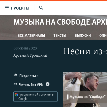
Ссылки
ПРОЕКТЫ
для
Искать
упрощенного
МУЗЫКА НА СВОБОДЕ.АРХ
ПРОГРАММЫ
доступа
ПОДКАСТЫ
Вернуться
ВСЕ МАТЕРИАЛЫ
ТЕКСТЫ
ВЫПУСКИ
ОПИ
АВТОРСКИЕ ПРОЕКТЫ
к
основному
ЦИТАТЫ СВОБОДЫ
03 июня 2023
Песни из-
содержанию
МНЕНИЯ
Артемий Троицкий
Вернутся
КУЛЬТУРА
к
главной
IDEL.РЕАЛИИ
Поделиться
навигации
КАВКАЗ.РЕАЛИИ
Вернутся
Читать без VPN
к
СЕВЕР.РЕАЛИИ
поиску
Приоритетный источник в
СИБИРЬ.РЕАЛИИ
Google