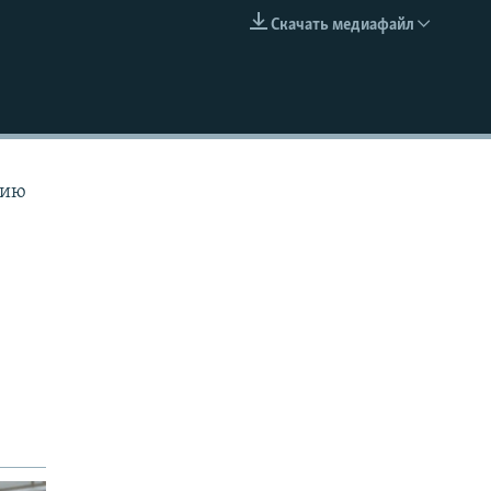
Скачать медиафайл
EMBED
тию