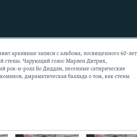
вит архивные записи с альбома, посвященного 60-ле
ой стены. Чарующий голос Марлен Дитрих,
й рок-н-ролл Бо Диддли, песенные сатирические
омиков, дмраматическая баллада о том, как стены