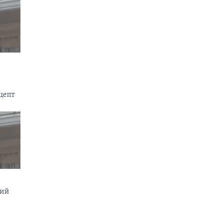
цепт
мий