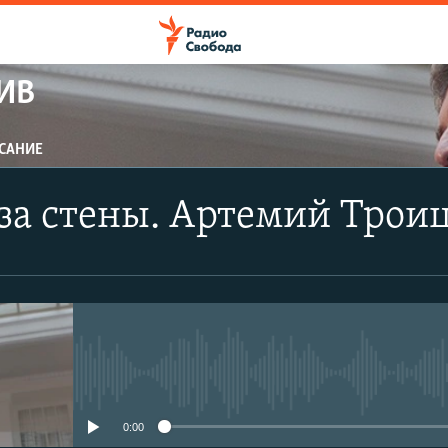
ИВ
САНИЕ
ПОДПИСАТЬСЯ
за стены. Артемий Трои
Apple Podcasts
CastBox
Подписаться
No media source currently avail
0:00