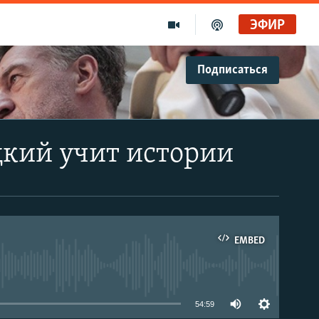
ЭФИР
Подписаться
Голоса и темы XX века на архивных пленках. Время гостей. Владислав Белов, директор Центра германских исследований Института Европы
Радио Свобода
"Убить нормальную экономику – это убить страну"
цкий учит истории
Радио Свобода Live
EMBED
able
54:59