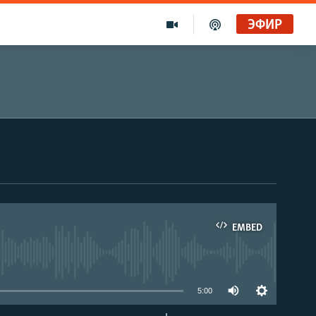
ЭФИР
EMBED
able
5:00