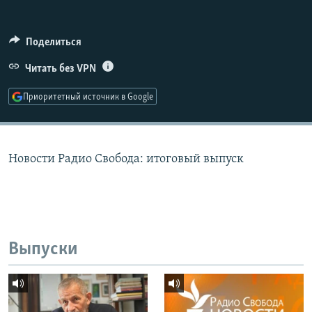
РАСПИСАНИЕ ВЕЩАНИЯ
ПОДПИШИТЕСЬ НА РАССЫЛКУ
Поделиться
Читать без VPN
СОЦИАЛЬНЫЕ СЕТИ
Приоритетный источник в Google
Новости Радио Свобода: итоговый выпуск
Все сайты РСЕ/РС
Выпуски