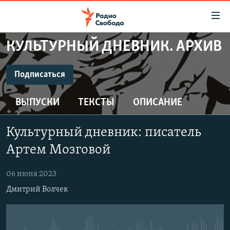
Ссылки
для
упрощенного
КУЛЬТУРНЫЙ ДНЕВНИК. АРХИВ
ПРОГРАММЫ
доступа
ПОДКАСТЫ
Подписаться
Вернуться
к
ПОДПИСАТЬСЯ
АВТОРСКИЕ ПРОЕКТЫ
основному
ВЫПУСКИ
ТЕКСТЫ
ОПИСАНИЕ
ЦИТАТЫ СВОБОДЫ
содержанию
CastBox
Вернутся
МНЕНИЯ
Культурный дневник: писатель
к
КУЛЬТУРА
Артем Мозговой
главной
Подписаться
навигации
IDEL.РЕАЛИИ
06 июня 2023
Вернутся
КАВКАЗ.РЕАЛИИ
Дмитрий Волчек
к
СЕВЕР.РЕАЛИИ
поиску
СИБИРЬ.РЕАЛИИ