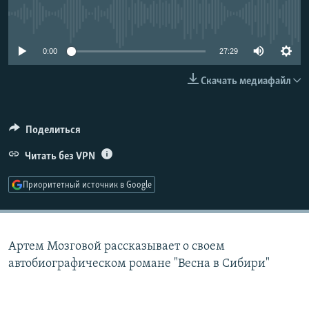
РАСПИСАНИЕ ВЕЩАНИЯ
No media source currently available
ПОДПИШИТЕСЬ НА РАССЫЛКУ
0:00
27:29
СОЦИАЛЬНЫЕ СЕТИ
Скачать медиафайл
Поделиться
Читать без VPN
Все сайты РСЕ/РС
Приоритетный источник в Google
Артем Мозговой рассказывает о своем
автобиографическом романе "Весна в Сибири"