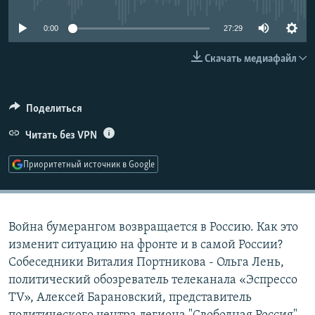
РАСПИСАНИЕ ВЕЩАНИЯ
0:00
27:29
ПОДПИШИТЕСЬ НА РАССЫЛКУ
Скачать медиафайл
СОЦИАЛЬНЫЕ СЕТИ
Поделиться
Читать без VPN
Приоритетный источник в Google
Все сайты РСЕ/РС
Война бумерангом возвращается в Россию. Как это
изменит ситуацию на фронте и в самой России?
Собеседники Виталия Портникова - Ольга Лень,
политический обозреватель телеканала «Эспрессо
TV», Алексей Барановский, представитель