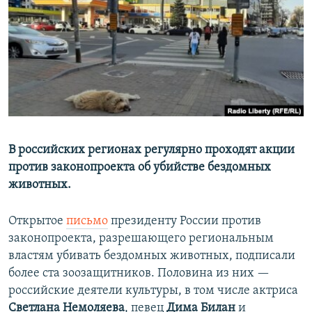
РАСПИСАНИЕ ВЕЩАНИЯ
ПОДПИШИТЕСЬ НА РАССЫЛКУ
СОЦИАЛЬНЫЕ СЕТИ
В российских регионах регулярно проходят акции
против законопроекта об убийстве бездомных
Все сайты РСЕ/РС
животных.
Открытое
письмо
президенту России против
законопроекта, разрешающего региональным
властям убивать бездомных животных, подписали
более ста зоозащитников. Половина из них —
российские деятели культуры, в том числе актриса
Светлана Немоляева
, певец
Дима Билан
и