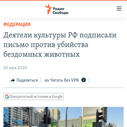
Ссылки
для
упрощенного
ФЕДЕРАЦИЯ
ПРОГРАММЫ
доступа
Деятели культуры РФ подписали
ПОДКАСТЫ
Вернуться
письмо против убийства
к
АВТОРСКИЕ ПРОЕКТЫ
бездомных животных
основному
ЦИТАТЫ СВОБОДЫ
содержанию
23 мая 2023
Вернутся
МНЕНИЯ
к
Поделиться
Читать без VPN
КУЛЬТУРА
главной
навигации
IDEL.РЕАЛИИ
Приоритетный источник в Google
Вернутся
КАВКАЗ.РЕАЛИИ
к
СЕВЕР.РЕАЛИИ
поиску
СИБИРЬ.РЕАЛИИ