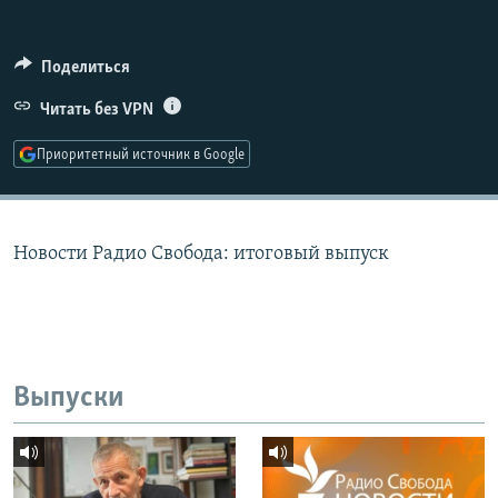
РАСПИСАНИЕ ВЕЩАНИЯ
ПОДПИШИТЕСЬ НА РАССЫЛКУ
Поделиться
Читать без VPN
СОЦИАЛЬНЫЕ СЕТИ
Приоритетный источник в Google
Новости Радио Свобода: итоговый выпуск
Все сайты РСЕ/РС
Выпуски