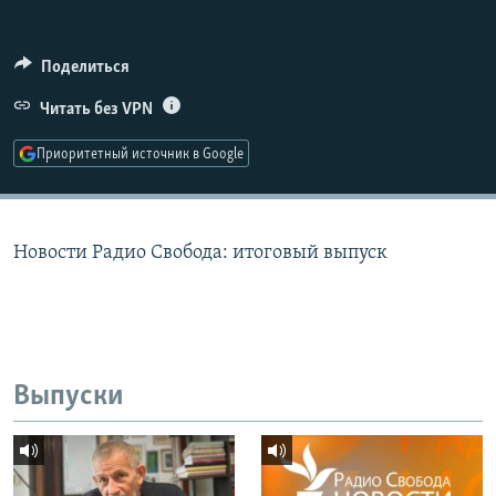
РАСПИСАНИЕ ВЕЩАНИЯ
ПОДПИШИТЕСЬ НА РАССЫЛКУ
Поделиться
Читать без VPN
СОЦИАЛЬНЫЕ СЕТИ
Приоритетный источник в Google
Новости Радио Свобода: итоговый выпуск
Все сайты РСЕ/РС
Выпуски