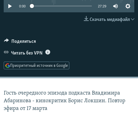
РАСПИСАНИЕ ВЕЩАНИЯ
0:00
27:29
ПОДПИШИТЕСЬ НА РАССЫЛКУ
Скачать медиафайл
СОЦИАЛЬНЫЕ СЕТИ
Поделиться
Читать без VPN
Приоритетный источник в Google
Все сайты РСЕ/РС
Гость очередного эпизода подкаста Владимира
Абаринова - кинокритик Борис Локшин. Повтор
эфира от 17 марта