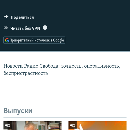
РАСПИСАНИЕ ВЕЩАНИЯ
ПОДПИШИТЕСЬ НА РАССЫЛКУ
Поделиться
Читать без VPN
СОЦИАЛЬНЫЕ СЕТИ
Приоритетный источник в Google
Новости Радио Свобода: точность, оперативность,
Все сайты РСЕ/РС
беспристрастность
Выпуски