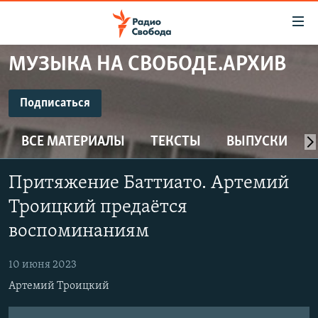
Ссылки
для
упрощенного
МУЗЫКА НА СВОБОДЕ.АРХИВ
ПРОГРАММЫ
доступа
ПОДКАСТЫ
Подписаться
Вернуться
к
ПОДПИСАТЬСЯ
АВТОРСКИЕ ПРОЕКТЫ
основному
ВСЕ МАТЕРИАЛЫ
ТЕКСТЫ
ВЫПУСКИ
ЦИТАТЫ СВОБОДЫ
содержанию
CastBox
Вернутся
МНЕНИЯ
Притяжение Баттиато. Артемий
к
КУЛЬТУРА
Троицкий предаётся
главной
Подписаться
навигации
IDEL.РЕАЛИИ
воспоминаниям
Вернутся
КАВКАЗ.РЕАЛИИ
к
10 июня 2023
СЕВЕР.РЕАЛИИ
поиску
Артемий Троицкий
СИБИРЬ.РЕАЛИИ