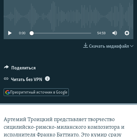
РАСПИСАНИЕ ВЕЩАНИЯ
ПОДПИШИТЕСЬ НА РАССЫЛКУ
No media source currently available
СОЦИАЛЬНЫЕ СЕТИ
0:00
54:59
Скачать медиафайл
Поделиться
Все сайты РСЕ/РС
Читать без VPN
Приоритетный источник в Google
Артемий Троицкий представляет творчество
сицилийско-римско-миланского композитора и
исполнителя Франко Баттиато. Это кумир сразу