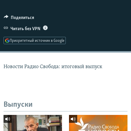
РАСПИСАНИЕ ВЕЩАНИЯ
ПОДПИШИТЕСЬ НА РАССЫЛКУ
Поделиться
Читать без VPN
СОЦИАЛЬНЫЕ СЕТИ
Приоритетный источник в Google
Новости Радио Свобода: итоговый выпуск
Все сайты РСЕ/РС
Выпуски