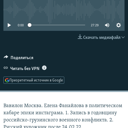
РАСПИСАНИЕ ВЕЩАНИЯ
No media source currently available
ПОДПИШИТЕСЬ НА РАССЫЛКУ
0:00
27:29
СОЦИАЛЬНЫЕ СЕТИ
Скачать медиафайл
Поделиться
Читать без VPN
Все сайты РСЕ/РС
Приоритетный источник в Google
Вавилон Москва. Елена Фанайлова в политическом
кабаре эпохи инстаграма. 1. Запись в годовщину
российско-грузинского военного конфликта. 2.
Русский художник после 24.02.22