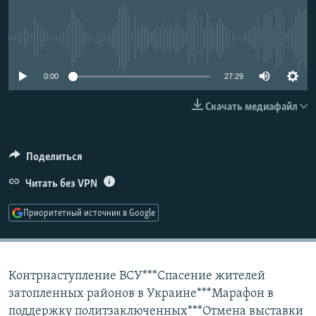
РАСПИСАНИЕ ВЕЩАНИЯ
ПОДПИШИТЕСЬ НА РАССЫЛКУ
No media source currently available
СОЦИАЛЬНЫЕ СЕТИ
0:00
27:29
Скачать медиафайл
Поделиться
Все сайты РСЕ/РС
Читать без VPN
Приоритетный источник в Google
Контрнаступление ВСУ***Спасение жителей
затопленных районов в Украине***Марафон в
поддержку политзаключенных***Отмена выставки