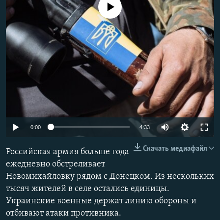
No media source currently available
РАСПИСАНИЕ ВЕЩАНИЯ
ПОДПИШИТЕСЬ НА РАССЫЛКУ
СОЦИАЛЬНЫЕ СЕТИ
Все сайты РСЕ/РС
Auto
0:00
4:33
240p
Скачать медиафайл
Российская армия больше года
360p
ежедневно обстреливает
Новомихайловку рядом с Донецком. Из нескольких
480p
тысяч жителей в селе остались единицы.
720p
Украинские военные держат линию обороны и
1080p
отбивают атаки противника.