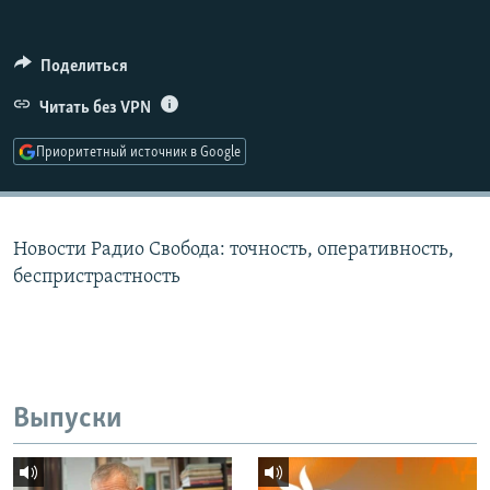
РАСПИСАНИЕ ВЕЩАНИЯ
ПОДПИШИТЕСЬ НА РАССЫЛКУ
Поделиться
Читать без VPN
СОЦИАЛЬНЫЕ СЕТИ
Приоритетный источник в Google
Новости Радио Свобода: точность, оперативность,
Все сайты РСЕ/РС
беспристрастность
Выпуски