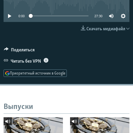
No media source currently available
РАСПИСАНИЕ ВЕЩАНИЯ
ПОДПИШИТЕСЬ НА РАССЫЛКУ
0:00
27:30
Скачать медиафайл
СОЦИАЛЬНЫЕ СЕТИ
Поделиться
Читать без VPN
Все сайты РСЕ/РС
Приоритетный источник в Google
Выпуски