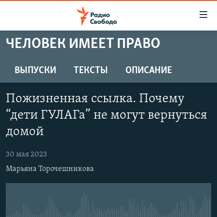
Ссылки
для
упрощенного
ЧЕЛОВЕК ИМЕЕТ ПРАВО
ПРОГРАММЫ
доступа
ПОДКАСТЫ
ВЫПУСКИ
ТЕКСТЫ
ОПИСАНИЕ
Вернуться
к
АВТОРСКИЕ ПРОЕКТЫ
основному
Пожизненная ссылка. Почему
ЦИТАТЫ СВОБОДЫ
содержанию
“дети ГУЛАГа” не могут вернуться
Вернутся
МНЕНИЯ
домой
к
КУЛЬТУРА
главной
30 мая 2023
навигации
IDEL.РЕАЛИИ
Вернутся
Марьяна Торочешникова
КАВКАЗ.РЕАЛИИ
к
СЕВЕР.РЕАЛИИ
поиску
СИБИРЬ.РЕАЛИИ