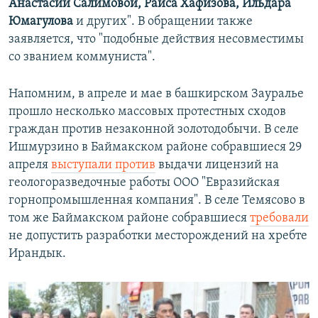
Анастасии Салимовой, Раиса Хафизова, Ильдара
Юмагулова
и других". В обращении также
заявляется, что "подобные действия несовместимы
со званием коммуниста".
Напомним, в апреле и мае в башкирском Зауралье
прошло несколько массовых протестных сходов
граждан против незаконной золотодобычи. В селе
Ишмурзино в Баймакском районе собравшиеся 29
апреля
выступали против
выдачи лицензий на
геологоразведочные работы ООО "Евразийская
горнопромышленная компания". В селе Темясово в
том же Баймакском районе собравшиеся
требовали
не допустить разработки месторождений на хребте
Ирандык.