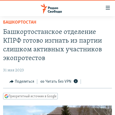
Ссылки
для
упрощенного
БАШКОРТОСТАН
ПРОГРАММЫ
доступа
Башкортостанское отделение
ПОДКАСТЫ
Вернуться
КПРФ готово изгнать из партии
к
АВТОРСКИЕ ПРОЕКТЫ
слишком активных участников
основному
ЦИТАТЫ СВОБОДЫ
содержанию
экопротестов
Вернутся
МНЕНИЯ
к
31 мая 2023
КУЛЬТУРА
главной
Поделиться
Читать без VPN
навигации
IDEL.РЕАЛИИ
Вернутся
КАВКАЗ.РЕАЛИИ
к
Приоритетный источник в Google
СЕВЕР.РЕАЛИИ
поиску
СИБИРЬ.РЕАЛИИ