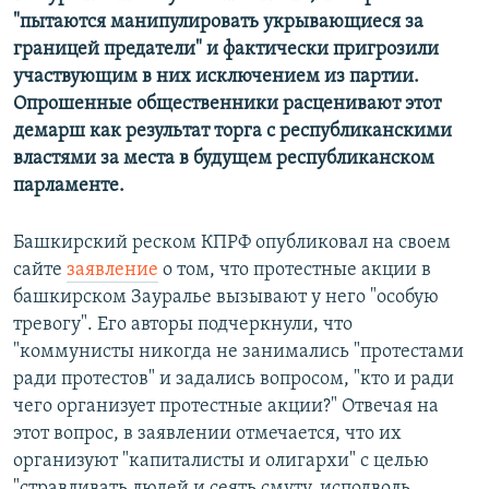
"пытаются манипулировать укрывающиеся за
границей предатели" и фактически пригрозили
участвующим в них исключением из партии.
Опрошенные общественники расценивают этот
демарш как результат торга с республиканскими
властями за места в будущем республиканском
парламенте.
Башкирский реском КПРФ опубликовал на своем
сайте
заявление
о том, что протестные акции в
башкирском Зауралье вызывают у него "особую
тревогу". Его авторы подчеркнули, что
"коммунисты никогда не занимались "протестами
ради протестов" и задались вопросом, "кто и ради
чего организует протестные акции?" Отвечая на
этот вопрос, в заявлении отмечается, что их
организуют "капиталисты и олигархи" с целью
"стравливать людей и сеять смуту, исподволь