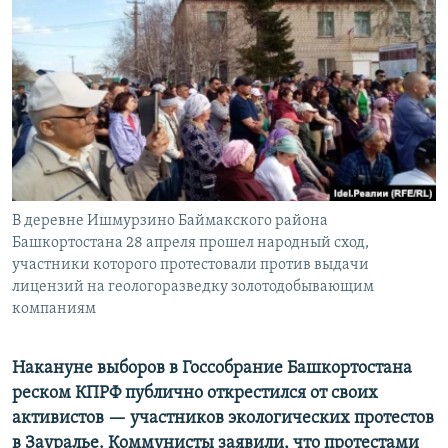
РАСПИСАНИЕ ВЕЩАНИЯ
ПОДПИШИТЕСЬ НА РАССЫЛКУ
СОЦИАЛЬНЫЕ СЕТИ
В деревне Ишмурзино Баймакского района
Все сайты РСЕ/РС
Башкортостана 28 апреля прошел народный сход,
участники которого протестовали против выдачи
лицензий на геологоразведку золотодобывающим
компаниям
Накануне выборов в Госсобрание Башкортостана
реском КПРФ публично открестился от своих
активистов
— участников
экологических протестов
в Зауралье. Коммунисты заявили, что протестами