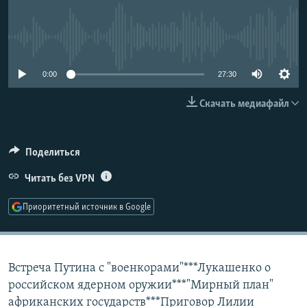
РАСПИСАНИЕ ВЕЩАНИЯ
ПОДПИШИТЕСЬ НА РАССЫЛКУ
No media source currently available
СОЦИАЛЬНЫЕ СЕТИ
0:00
27:30
Скачать медиафайл
Поделиться
Все сайты РСЕ/РС
Читать без VPN
Приоритетный источник в Google
Встреча Путина с "военкорами"***Лукашенко о
российском ядерном оружии***"Мирный план"
африканских государств***Приговор Лилии