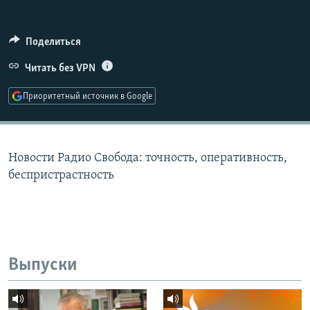
РАСПИСАНИЕ ВЕЩАНИЯ
ПОДПИШИТЕСЬ НА РАССЫЛКУ
Поделиться
Читать без VPN
СОЦИАЛЬНЫЕ СЕТИ
Приоритетный источник в Google
Новости Радио Свобода: точность, оперативность,
Все сайты РСЕ/РС
беспристрастность
Выпуски