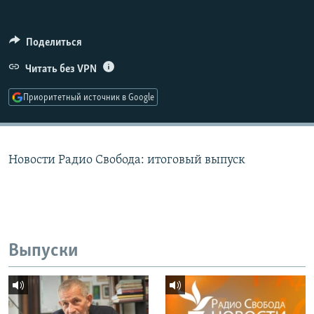
РАСПИСАНИЕ ВЕЩАНИЯ
ПОДПИШИТЕСЬ НА РАССЫЛКУ
Поделиться
Читать без VPN
СОЦИАЛЬНЫЕ СЕТИ
Приоритетный источник в Google
Новости Радио Свобода: итоговый выпуск
Все сайты РСЕ/РС
Выпуски