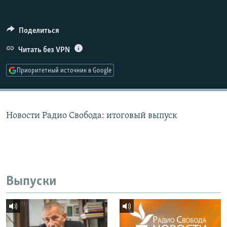
РАСПИСАНИЕ ВЕЩАНИЯ
ПОДПИШИТЕСЬ НА РАССЫЛКУ
Поделиться
Читать без VPN
СОЦИАЛЬНЫЕ СЕТИ
Приоритетный источник в Google
Новости Радио Свобода: итоговый выпуск
Все сайты РСЕ/РС
Выпуски