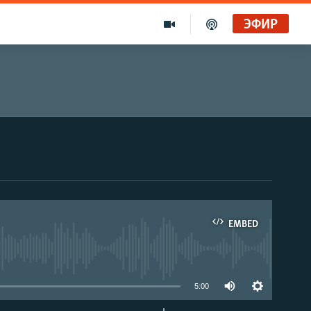
ЭФИР
EMBED
able
5:00