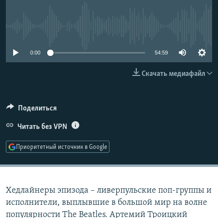
РАСПИСАНИЕ ВЕЩАНИЯ
ПОДПИШИТЕСЬ НА РАССЫЛКУ
No media source currently available
СОЦИАЛЬНЫЕ СЕТИ
0:00
54:59
Скачать медиафайл
Поделиться
Все сайты РСЕ/РС
Читать без VPN
Приоритетный источник в Google
Хедлайнеры эпизода​ – ливерпульские поп-группы и
исполнители, выплывшие в большой мир на волне
популярности The Beatles. Артемий Троицкий