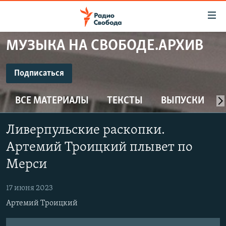
Ссылки
для
упрощенного
МУЗЫКА НА СВОБОДЕ.АРХИВ
ПРОГРАММЫ
доступа
ПОДКАСТЫ
Подписаться
Вернуться
к
ПОДПИСАТЬСЯ
АВТОРСКИЕ ПРОЕКТЫ
основному
ВСЕ МАТЕРИАЛЫ
ТЕКСТЫ
ВЫПУСКИ
ЦИТАТЫ СВОБОДЫ
содержанию
CastBox
Вернутся
МНЕНИЯ
Ливерпульские раскопки.
к
КУЛЬТУРА
Артемий Троицкий плывет по
главной
Подписаться
навигации
IDEL.РЕАЛИИ
Мерси
Вернутся
КАВКАЗ.РЕАЛИИ
к
17 июня 2023
СЕВЕР.РЕАЛИИ
поиску
Артемий Троицкий
СИБИРЬ.РЕАЛИИ