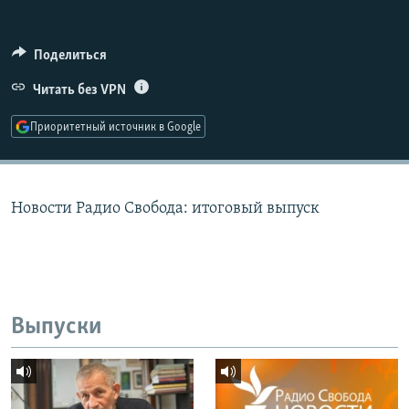
РАСПИСАНИЕ ВЕЩАНИЯ
ПОДПИШИТЕСЬ НА РАССЫЛКУ
Поделиться
Читать без VPN
СОЦИАЛЬНЫЕ СЕТИ
Приоритетный источник в Google
Новости Радио Свобода: итоговый выпуск
Все сайты РСЕ/РС
Выпуски