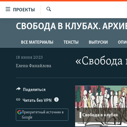
Ссылки
ПРОЕКТЫ
для
Искать
упрощенного
СВОБОДА В КЛУБАХ. АРХИ
ПРОГРАММЫ
доступа
ПОДКАСТЫ
Вернуться
ВСЕ МАТЕРИАЛЫ
ТЕКСТЫ
ВЫПУСКИ
ОПИ
АВТОРСКИЕ ПРОЕКТЫ
к
основному
ЦИТАТЫ СВОБОДЫ
18 июня 2023
«Свобода 
содержанию
Елена Фанайлова
МНЕНИЯ
Вернутся
КУЛЬТУРА
к
главной
IDEL.РЕАЛИИ
Поделиться
навигации
КАВКАЗ.РЕАЛИИ
Вернутся
Читать без VPN
к
СЕВЕР.РЕАЛИИ
поиску
Приоритетный источник в
СИБИРЬ.РЕАЛИИ
Google