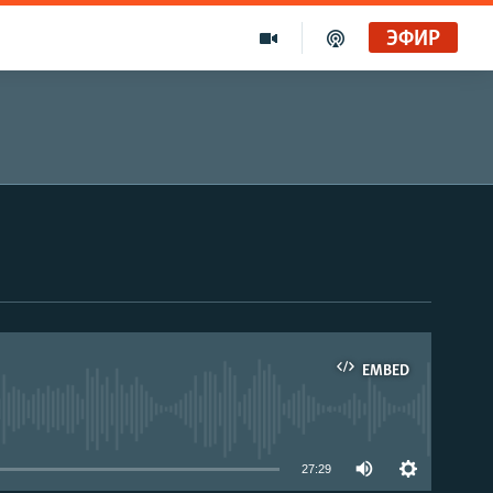
ЭФИР
EMBED
able
27:29