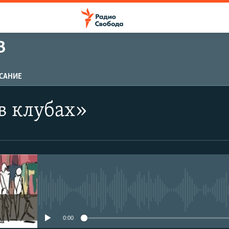
В
САНИЕ
в клубах»
No media source currently avail
0:00