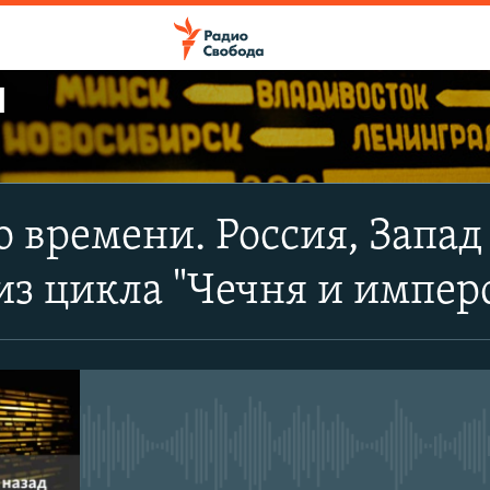
Ы
ПОДПИСАТЬСЯ
о времени. Россия, Запад
Apple Podcasts
из цикла "Чечня и имперс
CastBox
Подписаться
No media source currently avail