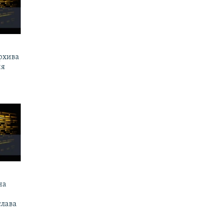
рхива
ия
на
слава