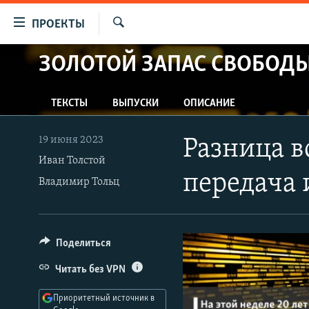
Ссылки
ПРОЕКТЫ
для
Искать
упрощенного
ЗОЛОТОЙ ЗАПАС СВОБОД
ПРОГРАММЫ
доступа
ПОДКАСТЫ
Вернуться
ТЕКСТЫ
ВЫПУСКИ
ОПИСАНИЕ
АВТОРСКИЕ ПРОЕКТЫ
к
основному
ЦИТАТЫ СВОБОДЫ
19 июня 2023
Разница в
содержанию
МНЕНИЯ
Иван Толстой
Вернутся
передача 
Владимир Тольц
КУЛЬТУРА
к
главной
IDEL.РЕАЛИИ
навигации
КАВКАЗ.РЕАЛИИ
Вернутся
Поделиться
к
СЕВЕР.РЕАЛИИ
Читать без VPN
поиску
СИБИРЬ.РЕАЛИИ
Приоритетный источник в