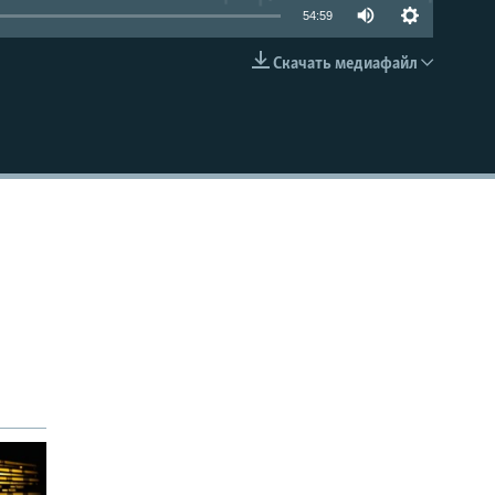
54:59
Скачать медиафайл
EMBED