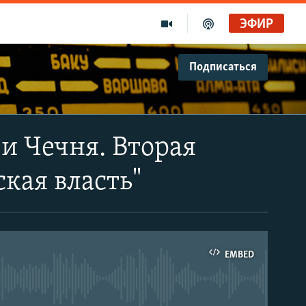
ЭФИР
Подписаться
 и Чечня. Вторая
кая власть"
EMBED
able