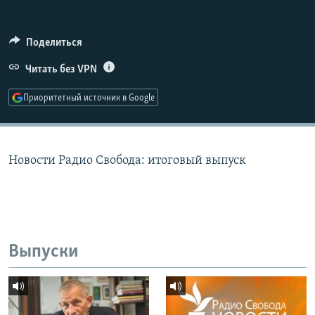
РАСПИСАНИЕ ВЕЩАНИЯ
ПОДПИШИТЕСЬ НА РАССЫЛКУ
Поделиться
Читать без VPN
СОЦИАЛЬНЫЕ СЕТИ
Приоритетный источник в Google
Новости Радио Свобода: итоговый выпуск
Все сайты РСЕ/РС
Выпуски