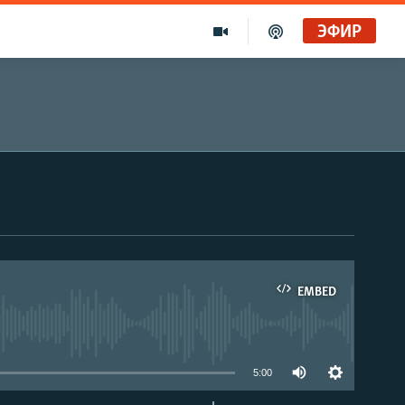
ЭФИР
EMBED
able
5:00