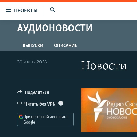
Ссылки
ПРОЕКТЫ
для
Искать
упрощенного
АУДИОНОВОСТИ
ПРОГРАММЫ
доступа
ПОДКАСТЫ
Вернуться
ВЫПУСКИ
ОПИСАНИЕ
АВТОРСКИЕ ПРОЕКТЫ
к
основному
ЦИТАТЫ СВОБОДЫ
20 июня 2023
Новости
содержанию
МНЕНИЯ
Вернутся
КУЛЬТУРА
к
главной
Поделиться
IDEL.РЕАЛИИ
навигации
КАВКАЗ.РЕАЛИИ
Читать без VPN
Вернутся
к
СЕВЕР.РЕАЛИИ
Приоритетный источник в
поиску
Google
СИБИРЬ.РЕАЛИИ