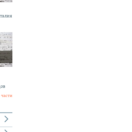
италия
дов
 части