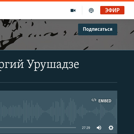
ЭФИР
Подписаться
оргий Урушадзе
EMBED
able
27:29