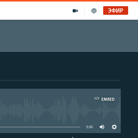
ЭФИР
EMBED
able
5:00