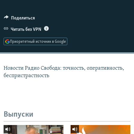
РАСПИСАНИЕ ВЕЩАНИЯ
ПОДПИШИТЕСЬ НА РАССЫЛКУ
Поделиться
Читать без VPN
СОЦИАЛЬНЫЕ СЕТИ
Приоритетный источник в Google
Новости Радио Свобода: точность, оперативность,
Все сайты РСЕ/РС
беспристрастность
Выпуски