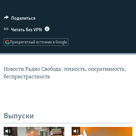
РАСПИСАНИЕ ВЕЩАНИЯ
ПОДПИШИТЕСЬ НА РАССЫЛКУ
Поделиться
Читать без VPN
СОЦИАЛЬНЫЕ СЕТИ
Приоритетный источник в Google
Новости Радио Свобода: точность, оперативность,
Все сайты РСЕ/РС
беспристрастность
Выпуски