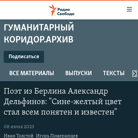
Ссылки
для
упрощенного
ГУМАНИТАРНЫЙ
ПРОГРАММЫ
доступа
КОРИДОР.АРХИВ
ПОДКАСТЫ
Вернуться
к
ПОДПИСАТЬСЯ
АВТОРСКИЕ ПРОЕКТЫ
Подписаться
основному
ЦИТАТЫ СВОБОДЫ
содержанию
ВСЕ МАТЕРИАЛЫ
ВЫПУСКИ
ТЕКСТЫ
Spotify
Вернутся
МНЕНИЯ
к
КУЛЬТУРА
Поэт из Берлина Александр
главной
CastBox
навигации
IDEL.РЕАЛИИ
Дельфинов: "Сине-желтый цвет
Вернутся
КАВКАЗ.РЕАЛИИ
стал всем понятен и известен"
Подписаться
к
СЕВЕР.РЕАЛИИ
поиску
08 июня 2023
СИБИРЬ.РЕАЛИИ
Иван Толстой
Игорь Померанцев