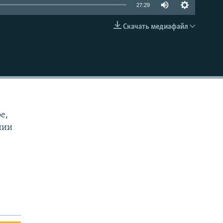
27:29
Скачать медиафайл
EMBED
е,
нии