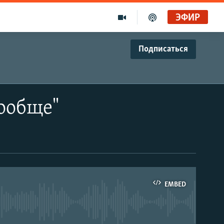
ЭФИР
Подписаться
вообще"
EMBED
able