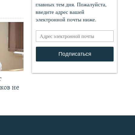
т
ков не