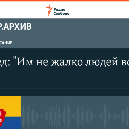
.АРХИВ
САНИЕ
ПОДПИСАТЬСЯ
д: "Им не жалко людей 
Apple Podcasts
Spotify
CastBox
No media source currently avail
Подписаться