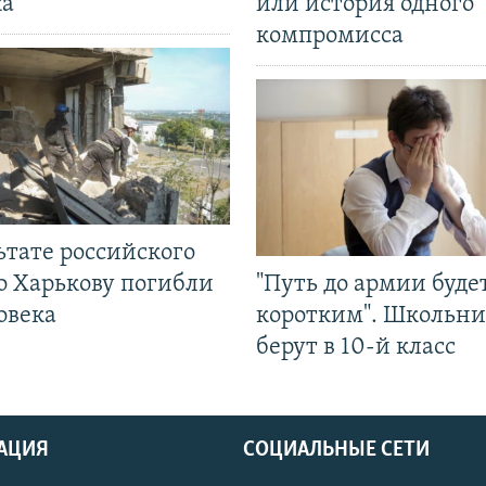
ка
или история одного
компромисса
ьтате российского
о Харькову погибли
"Путь до армии буде
овека
коротким". Школьни
берут в 10-й класс
АЦИЯ
СОЦИАЛЬНЫЕ СЕТИ