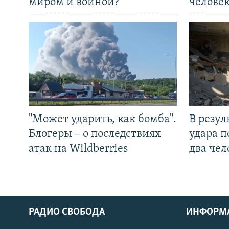
миром и войной?
челове
"Может ударить, как бомба".
В резул
Блогеры – о последствиях
удара п
атак на Wildberries
два чел
РАДИО СВОБОДА
ИНФОРМ