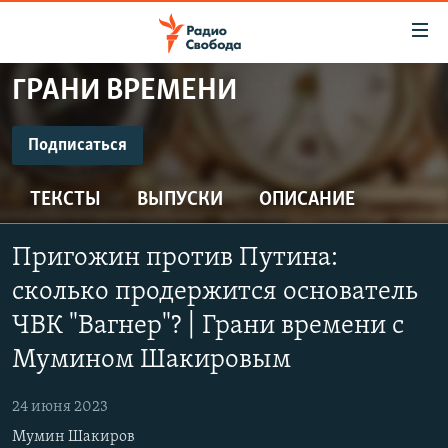
Ссылки
для
упрощенного
ГРАНИ ВРЕМЕНИ
ПРОГРАММЫ
доступа
ПОДКАСТЫ
Подписаться
Вернуться
к
ПОДПИСАТЬСЯ
АВТОРСКИЕ ПРОЕКТЫ
основному
ТЕКСТЫ
ВЫПУСКИ
ОПИСАНИЕ
ЦИТАТЫ СВОБОДЫ
содержанию
Spotify
Вернутся
МНЕНИЯ
Пригожин против Путина:
к
КУЛЬТУРА
сколько продержится основатель
главной
CastBox
навигации
IDEL.РЕАЛИИ
ЧВК "Вагнер"? | Грани времени с
Вернутся
Мумином Шакировым
КАВКАЗ.РЕАЛИИ
Подписаться
к
СЕВЕР.РЕАЛИИ
поиску
24 июня 2023
СИБИРЬ.РЕАЛИИ
Мумин Шакиров