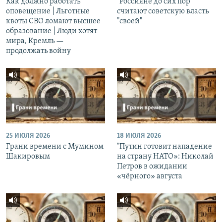
Как должно работать
"Россияне до сих пор
оповещение | Льготные
считают советскую власть
квоты СВО ломают высшее
"своей"
образование | Люди хотят
мира, Кремль —
продолжать войну
25 ИЮЛЯ 2026
18 ИЮЛЯ 2026
Грани времени с Мумином
"Путин готовит нападение
Шакировым
на страну НАТО»: Николай
Петров в ожидании
«чёрного» августа