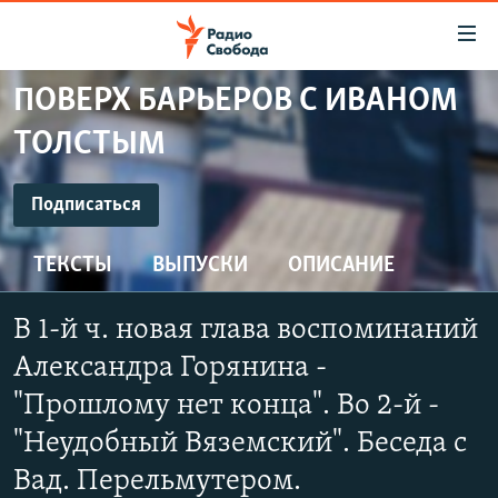
Ссылки
для
упрощенного
ПОВЕРХ БАРЬЕРОВ С ИВАНОМ
ПРОГРАММЫ
доступа
ТОЛСТЫМ
ПОДКАСТЫ
Вернуться
к
ПОДПИСАТЬСЯ
АВТОРСКИЕ ПРОЕКТЫ
Подписаться
основному
ЦИТАТЫ СВОБОДЫ
содержанию
ТЕКСТЫ
ВЫПУСКИ
ОПИСАНИЕ
YouTube
Вернутся
МНЕНИЯ
к
КУЛЬТУРА
В 1-й ч. новая глава воспоминаний
главной
Подписаться
навигации
IDEL.РЕАЛИИ
Александра Горянина -
Вернутся
КАВКАЗ.РЕАЛИИ
"Прошлому нет конца". Во 2-й -
к
СЕВЕР.РЕАЛИИ
"Неудобный Вяземский". Беседа с
поиску
Вад. Перельмутером.
СИБИРЬ.РЕАЛИИ