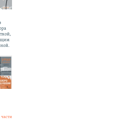
з
ора
ткой,
ущим
ной.
 части