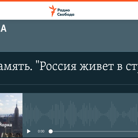
МА
амять. "Россия живет в с
No media source currently avail
0:00