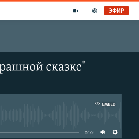
ЭФИР
трашной сказке"
EMBED
able
27:29