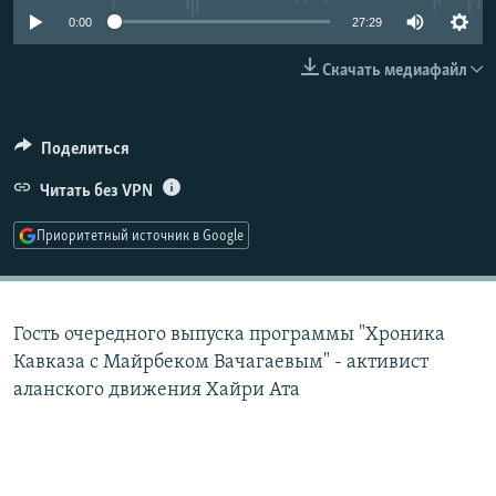
РАСПИСАНИЕ ВЕЩАНИЯ
0:00
27:29
ПОДПИШИТЕСЬ НА РАССЫЛКУ
Скачать медиафайл
СОЦИАЛЬНЫЕ СЕТИ
Поделиться
Читать без VPN
Приоритетный источник в Google
Все сайты РСЕ/РС
Гость очередного выпуска программы "Хроника
Кавказа с Майрбеком Вачагаевым" - активист
аланского движения Хайри Ата