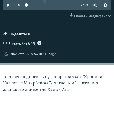
РАСПИСАНИЕ ВЕЩАНИЯ
0:00
27:29
ПОДПИШИТЕСЬ НА РАССЫЛКУ
Скачать медиафайл
СОЦИАЛЬНЫЕ СЕТИ
Поделиться
Читать без VPN
Приоритетный источник в Google
Все сайты РСЕ/РС
Гость очередного выпуска программы "Хроника
Кавказа с Майрбеком Вачагаевым" - активист
аланского движения Хайри Ата