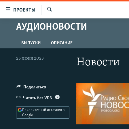
Ссылки
ПРОЕКТЫ
для
Искать
упрощенного
АУДИОНОВОСТИ
ПРОГРАММЫ
доступа
ПОДКАСТЫ
Вернуться
ВЫПУСКИ
ОПИСАНИЕ
АВТОРСКИЕ ПРОЕКТЫ
к
основному
ЦИТАТЫ СВОБОДЫ
26 июня 2023
Новости
содержанию
МНЕНИЯ
Вернутся
КУЛЬТУРА
к
главной
Поделиться
IDEL.РЕАЛИИ
навигации
КАВКАЗ.РЕАЛИИ
Читать без VPN
Вернутся
к
СЕВЕР.РЕАЛИИ
Приоритетный источник в
поиску
Google
СИБИРЬ.РЕАЛИИ