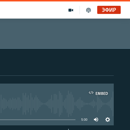
ЭФИР
EMBED
able
5:00