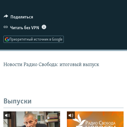
РАСПИСАНИЕ ВЕЩАНИЯ
ПОДПИШИТЕСЬ НА РАССЫЛКУ
Поделиться
Читать без VPN
СОЦИАЛЬНЫЕ СЕТИ
Приоритетный источник в Google
Новости Радио Свобода: итоговый выпуск
Все сайты РСЕ/РС
Выпуски