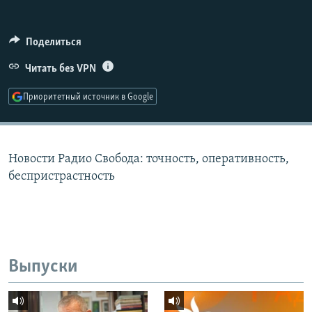
РАСПИСАНИЕ ВЕЩАНИЯ
ПОДПИШИТЕСЬ НА РАССЫЛКУ
Поделиться
Читать без VPN
СОЦИАЛЬНЫЕ СЕТИ
Приоритетный источник в Google
Новости Радио Свобода: точность, оперативность,
Все сайты РСЕ/РС
беспристрастность
Выпуски