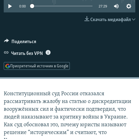
РАСПИСАНИЕ ВЕЩАНИЯ
0:00
27:29
ПОДПИШИТЕСЬ НА РАССЫЛКУ
Скачать медиафайл
СОЦИАЛЬНЫЕ СЕТИ
Поделиться
Читать без VPN
Приоритетный источник в Google
Все сайты РСЕ/РС
Конституционный суд России отказался
рассматривать жалобу на статью о дискредитации
вооружённых сил и фактически подтвердил, что
людей наказывают за критику войны в Украине.
Как суд обосновал это, почему юристы называют
решение “историческим” и считают, что